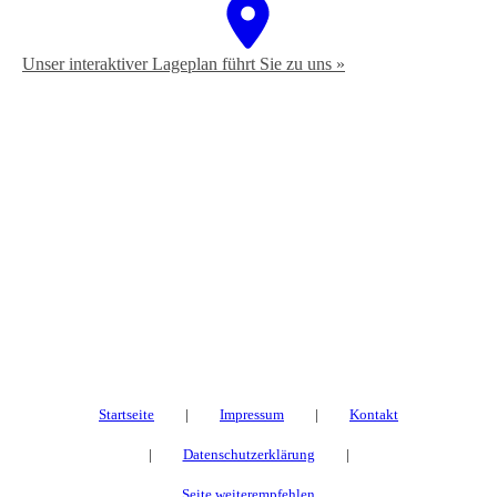
Unser interaktiver La­ge­plan führt Sie zu uns »
Startseite
|
Impressum
|
Kontakt
|
Datenschutzerklärung
|
Seite weiterempfehlen