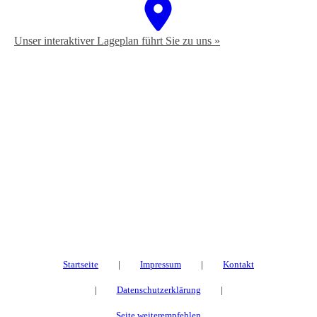
Unser interaktiver La­ge­plan führt Sie zu uns »
Startseite
|
Impressum
|
Kontakt
|
Datenschutzerklärung
|
Seite weiterempfehlen